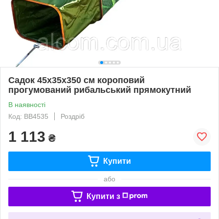
Садок 45х35х350 см короповий
прогумований рибальський прямокутний
В наявності
Код: BB4535
Роздріб
1 113
₴
Купити
або
Купити з