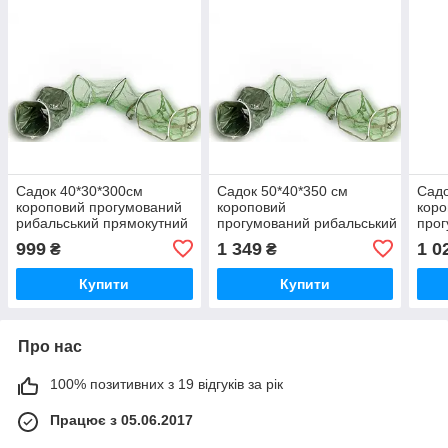
Садок 40*30*300см
Садок 50*40*350 см
Садо
короповий прогумований
короповий
коро
рибальський прямокутний
прогумований рибальський прямо
прог
Sad
999
1 349
1 0
₴
₴
Купити
Купити
Про нас
100% позитивних з 19 відгуків за рік
Працює з 05.06.2017