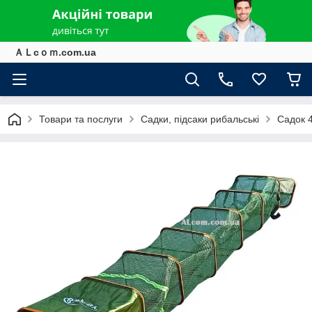
ＡＬcｏｍ.com.ua
Товари та послуги
Садки, підсаки рибальські
Садок 