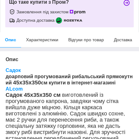
Що таке купити з Пром?
Замовлення під захистом
Доступна доставка
Опис
Характеристики
Відгуки про товар
Доставка
Опис
Садок
до
арповий прогумований рибальський прямокутн
45х35х350
ий
см купити в інтернет-магазині
ALcom
Садок 45х35х350
см
виготовлений із
прогумованого капрона, завдяки чому сітка
вийшла дуже міцною. Кільця каркаса
виготовлені з алюмінію. Садок швидко сохне,
має 2 ручки для перенесення риби, а також
спеціальну затяжку горловини, яка не дасть
змогу рибі вистрибнути назовні. Для зручності
встановлення передбачений регульований