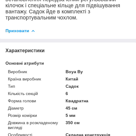
кілочок і спеціальне кільце для підвішування
вантажу. Садок йде в комплекті з
транспортувальним чохлом.
Приховати
Характеристики
Основні атрибути
Виробник
Boya By
Країна виробник
Китай
Тип
Садок
Кількість секцій
6
Форма голови
Квадратна
Діаметр
45 см
Розмір комірки
5 мм
Довжина в розкладеному
350 см
вигляді
Особливості
Складна конструкція