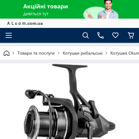
ＡＬcｏｍ.com.ua
Товари та послуги
Котушки рибальські
Котушка Okum