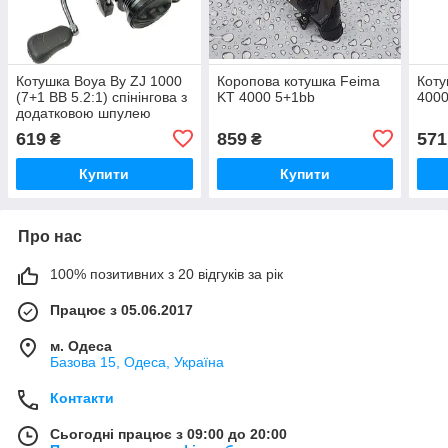
Котушка Boya By ZJ 1000
Коропова котушка Feima
Коту
(7+1 BB 5.2:1) спінінгова з
KT 4000 5+1bb
4000
додатковою шпулею
619
859
571
₴
₴
Купити
Купити
Про нас
100% позитивних з 20 відгуків за рік
Працює з 05.06.2017
м. Одеса
Базова 15, Одеса, Україна
Контакти
Сьогодні працює з 09:00 до 20:00