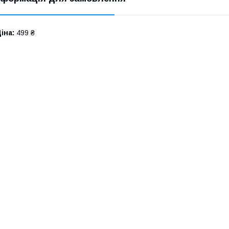
іна:
499 ₴