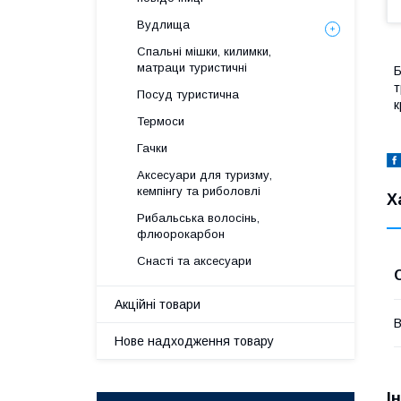
Вудлища
Спальні мішки, килимки,
матраци туристичні
Б
т
Посуд туристична
к
Термоси
Гачки
Аксесуари для туризму,
кемпінгу та риболовлі
Х
Рибальська волосінь,
флюорокарбон
Снасті та аксесуари
Акційні товари
В
Нове надходження товару
І