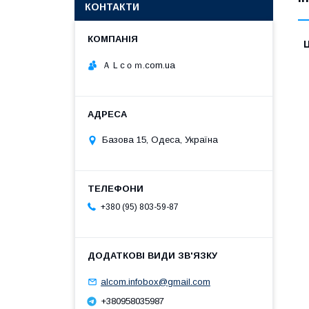
КОНТАКТИ
Ц
ＡＬcｏｍ.com.ua
Базова 15, Одеса, Україна
+380 (95) 803-59-87
alcom.infobox@gmail.com
+380958035987