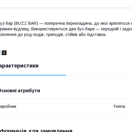
уз-бар (BUZZ BAR) — поперечна перекладина, до якої кріпляться с
римачі вудлищ. Використовуються два буз-бари — передній і задн
ріплення до род-подів, триподів, стійків або підставок.
арактеристики
Основні атрибути
иробник
Feima
нформація для замовлення