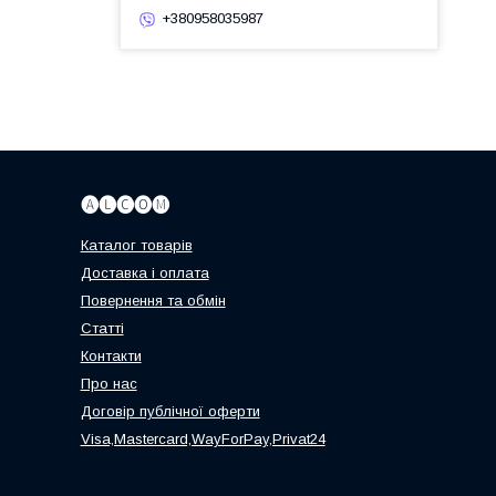
+380958035987
🅐🅛🅒🅞🅜
Каталог товарів
Доставка і оплата
Повернення та обмін
Статті
Контакти
Про нас
Договір публічної оферти
Visa,Mastercard,WayForPay,Privat24