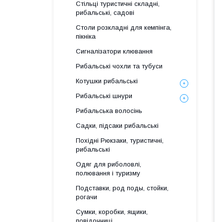
Стільці туристичні складні,
рибальські, садові
Столи розкладні для кемпінга,
пікніка
Сигналізатори клювання
Рибальські чохли та тубуси
Котушки рибальські
Рибальські шнури
Рибальська волосінь
Садки, підсаки рибальські
Похідні Рюкзаки, туристичні,
рибальські
Одяг для риболовлі,
полювання і туризму
Подставки, род поды, стойки,
рогачи
Сумки, коробки, ящики,
повідочниці