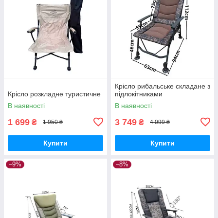
Крісло рибальське складане з
Крісло розкладне туристичне
підлокітниками
В наявності
В наявності
1 699
3 749
₴
₴
1 950 ₴
4 099 ₴
Купити
Купити
–9%
–8%