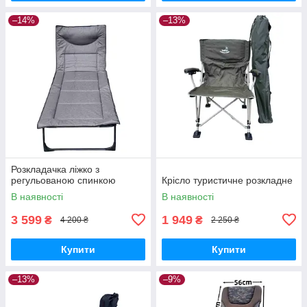
–14%
–13%
Розкладачка ліжко з
регульованою спинкою
Крісло туристичне розкладне
В наявності
В наявності
3 599
1 949
₴
₴
4 200 ₴
2 250 ₴
Купити
Купити
–13%
–9%