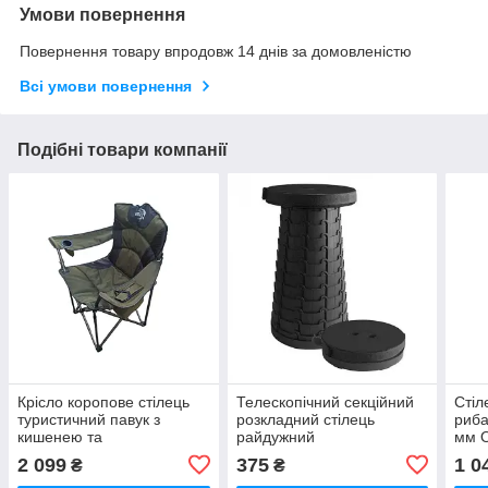
Умови повернення
Повернення товару впродовж 14 днів за домовленістю
Всі умови повернення
Подібні товари компанії
Крісло коропове стілець
Телескопічний секційний
Стіл
туристичний павук з
розкладний стілець
риба
кишенею та
райдужний
мм 
підсклянником
2 099
375
1 0
₴
₴