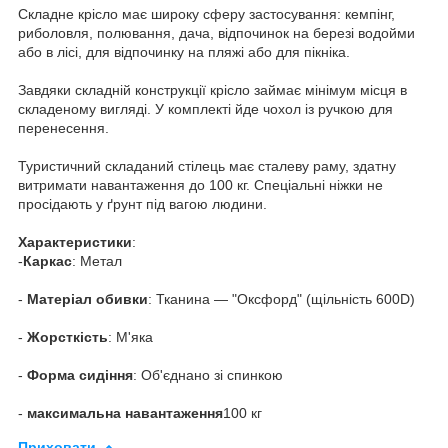
Складне крісло має широку сферу застосування: кемпінг,
риболовля, полювання, дача, відпочинок на березі водойми
або в лісі, для відпочинку на пляжі або для пікніка.
Завдяки складній конструкції крісло займає мінімум місця в
складеному вигляді. У комплекті йде чохол із ручкою для
перенесення.
Туристичний складаний стілець має сталеву раму, здатну
витримати навантаження до 100 кг. Спеціальні ніжки не
просідають у ґрунт під вагою людини.
Характеристики
:
-
Каркас
: Метал
-
Матеріал
обивки
: Тканина — "Оксфорд" (щільність 600D)
-
Жорсткість
: М'яка
-
Форма
сидіння
: Об'єднано зі спинкою
-
максимальна
навантаження
100 кг
Приховати