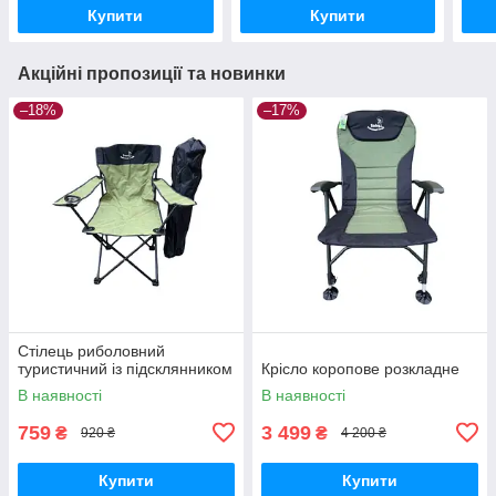
Купити
Купити
Акційні пропозиції та новинки
–18%
–17%
Стілець риболовний
туристичний із підсклянником
Крісло коропове розкладне
В наявності
В наявності
759
3 499
₴
₴
920 ₴
4 200 ₴
Купити
Купити