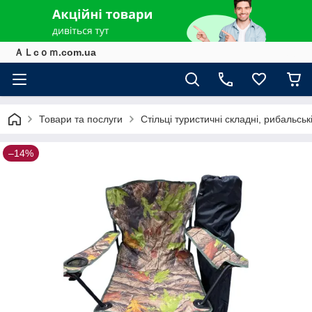
ＡＬcｏｍ.com.ua
Товари та послуги
Стільці туристичні складні, рибальські
–14%